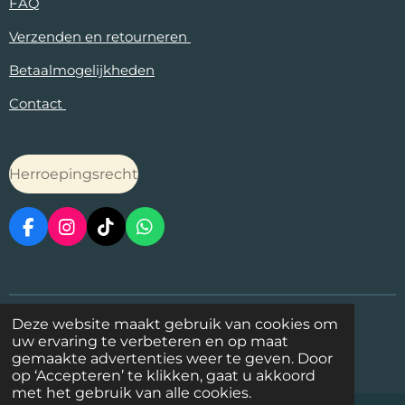
FAQ
Verzenden en retourneren
Betaalmogelijkheden
Contact
Herroepingsrecht
F
I
T
W
a
n
i
h
c
s
k
a
e
t
T
t
b
a
o
s
o
g
k
A
1
2
3
4
5
Deze website maakt gebruik van cookies om
S
R
s
s
s
s
s
o
r
p
uw ervaring te verbeteren en op maat
t
a
5 stemmen
t
t
t
t
t
k
a
p
gemaakte advertenties weer te geven. Door
e
t
e
© 2025 - 2026 Meer dan stenen
e
e
e
e
m
op ‘Accepteren’ te klikken, gaat u akkoord
m
r
r
r
r
r
i
met het gebruik van alle cookies.
m
r
r
r
r
n