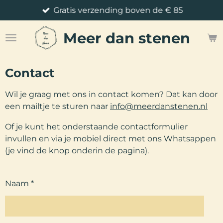
Gratis verzending boven de € 85
Ga
direct
Meer
dan stenen
naar
de
hoofdinhoud
Contact
Wil je graag met ons in contact komen? Dat kan door
een mailtje te sturen naar
info@meerdanstenen.nl
Of je kunt het onderstaande contactformulier
invullen en via je mobiel direct met ons Whatsappen
(je vind de knop onderin de pagina).
Naam *