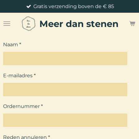
Gratis verzending boven de € 85
Ga
direct
Meer
dan stenen
naar
de
hoofdinhoud
Naam *
E-mailadres *
Ordernummer *
Reden annuleren *