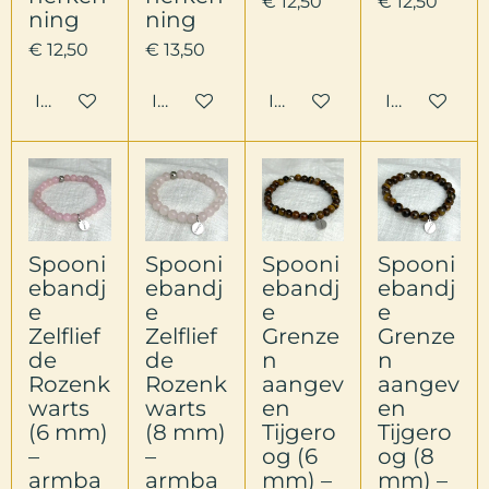
€ 12,50
€ 12,50
ning
ning
€ 12,50
€ 13,50
In winkelwagen
In winkelwagen
In winkelwagen
In winkelw
Spooni
Spooni
Spooni
Spooni
ebandj
ebandj
ebandj
ebandj
e
e
e
e
Zelflief
Zelflief
Grenze
Grenze
de
de
n
n
Rozenk
Rozenk
aangev
aangev
warts
warts
en
en
(6 mm)
(8 mm)
Tijgero
Tijgero
–
–
og (6
og (8
armba
armba
mm) –
mm) –