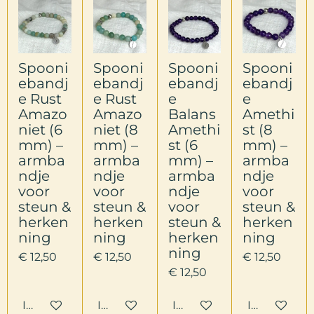
Spooni
Spooni
Spooni
Spooni
ebandj
ebandj
ebandj
ebandj
e Rust
e Rust
e
e
Amazo
Amazo
Balans
Amethi
niet (6
niet (8
Amethi
st (8
mm) –
mm) –
st (6
mm) –
armba
armba
mm) –
armba
ndje
ndje
armba
ndje
voor
voor
ndje
voor
steun &
steun &
voor
steun &
herken
herken
steun &
herken
ning
ning
herken
ning
ning
€ 12,50
€ 12,50
€ 12,50
€ 12,50
In winkelwagen
In winkelwagen
In winkelwagen
In winkelw