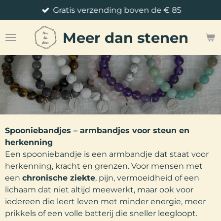
Gratis verzending boven de € 85
Ga
direct
Meer
dan stenen
naar
de
hoofdinhoud
Spooniebandjes – armbandjes voor steun en
herkenning
Een spooniebandje is een armbandje dat staat voor
herkenning, kracht en grenzen. Voor mensen met
een
chronische ziekte
, pijn, vermoeidheid of een
lichaam dat niet altijd meewerkt, maar ook voor
iedereen die leert leven met minder energie, meer
prikkels of een volle batterij die sneller leegloopt.