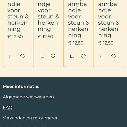
ndje
ndje
armba
armba
voor
voor
ndje
ndje
steun &
steun &
voor
voor
herken
herken
steun &
steun &
ning
ning
herken
herken
ning
ning
€ 12,50
€ 12,50
€ 12,50
€ 12,50
In winkelwagen
In winkelwagen
In winkelwagen
In winkelw
Meer
informatie:
Algemene voorwaarden
FAQ
Verzenden en retourneren