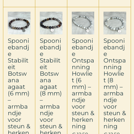
Spooni
Spooni
Spooni
Spooni
ebandj
ebandj
ebandj
ebandj
e
e
e
e
Stabilit
Stabilit
Ontspa
Ontspa
eit
eit
nning
nning
Botsw
Botsw
Howlie
Howlie
ana
ana
t (6
t (8
agaat
agaat
mm) –
mm) –
(6 mm)
(8 mm)
armba
armba
–
–
ndje
ndje
armba
armba
voor
voor
ndje
ndje
steun &
steun &
voor
voor
herken
herken
steun &
steun &
ning
ning
herken
herken