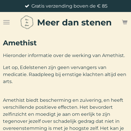
Gratis verzending boven de € 85
Ga
direct
Meer
dan stenen
naar
de
hoofdinhoud
Amethist
Hieronder informatie over de werking van Amethist.
Let op, Edelstenen zijn geen vervangers van
medicatie. Raadpleeg bij ernstige klachten altijd een
arts.
Amethist biedt bescherming en zuivering, en heeft
verschillende positieve effecten. Het bevordert
zelfinzicht en moedigt je aan om eerlijk te zijn
tegenover jezelf over schadelijk gedrag dat niet in
overeenstemming is met je hoogste zelf. Het kan je