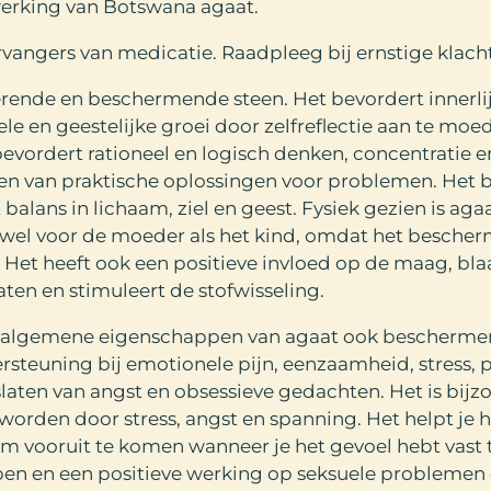
werking van Botswana agaat.
rvangers van medicatie. Raadpleeg bij ernstige klachte
serende en beschermende steen. Het bevordert innerli
ele en geestelijke groei door zelfreflectie aan te moe
bevordert rationeel en logisch denken, concentratie 
den van praktische oplossingen voor problemen. Het 
 balans in lichaam, ziel en geest. Fysiek gezien is ag
wel voor de moeder als het kind, omdat het bescherm
Het heeft ook een positieve invloed op de maag, blaa
ten en stimuleert de stofwisseling.
e algemene eigenschappen van agaat ook bescherme
steuning bij emotionele pijn, eenzaamheid, stress, 
slaten van angst en obsessieve gedachten. Het is bij
orden door stress, angst en spanning. Het helpt je he
m vooruit te komen wanneer je het gevoel hebt vast t
en en een positieve werking op seksuele problemen 