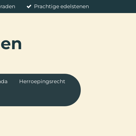
eraden
Prachtige edelstenen
nen
nda
Herroepingsrecht