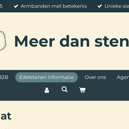
85
Armbanden met betekenis
Unieke si
Meer
dan ste
B2B
Edelstenen informatie
Over ons
Age
at