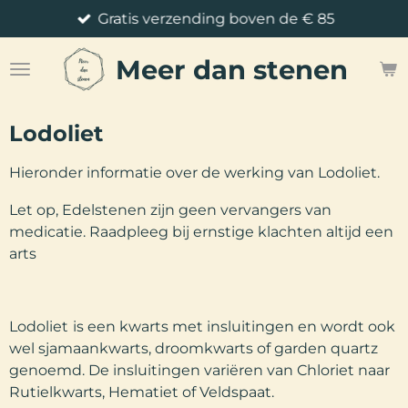
Gratis verzending boven de € 85
Ga
direct
Meer
dan stenen
naar
de
hoofdinhoud
Lodoliet
Hieronder informatie over de werking van Lodoliet.
Let op, Edelstenen zijn geen vervangers van
medicatie. Raadpleeg bij ernstige klachten altijd een
arts
Lodoliet
is een kwarts met insluitingen en wordt ook
wel sjamaankwarts, droomkwarts of garden quartz
genoemd. De insluitingen variëren van Chloriet naar
Rutielkwarts, Hematiet of Veldspaat.