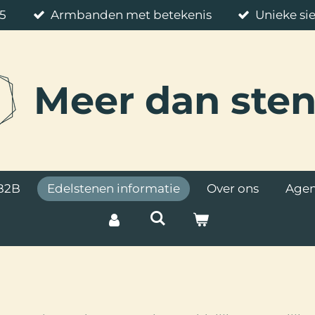
85
Armbanden met betekenis
Unieke si
Meer
dan ste
B2B
Edelstenen informatie
Over ons
Age