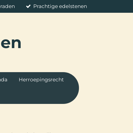
eraden
Prachtige edelstenen
nen
nda
Herroepingsrecht