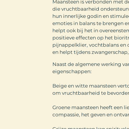
Maansteen is verbonden met de 
die vruchtbaarheid ondersteunt 
hun innerlijke godin en stimul
emoties in balans te brengen e
helpt ook bij het in overeenste
positieve effecten op het biori
pijnappelklier, vochtbalans e
en helpt tijdens zwangerschap,
Naast de algemene werking va
eigenschappen:
Beige en witte maansteen ver
om vruchtbaarheid te bevorder
Groene maansteen heeft een lie
compassie, het geven en ontvan
Grijze maansteen kan spiritue