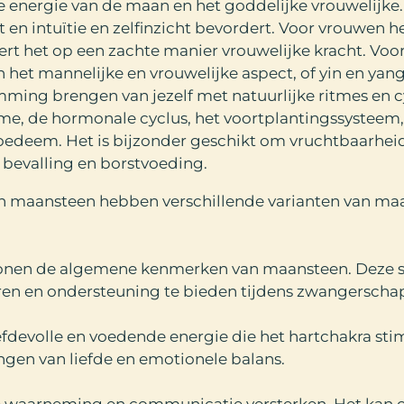
energie van de maan en het goddelijke vrouwelijke. 
en intuïtie en zelfinzicht bevordert. Voor vrouwen h
eert het op een zachte manier vrouwelijke kracht. V
n het mannelijke en vrouwelijke aspect, of yin en ya
mming brengen van jezelf met natuurlijke ritmes en c
tme, de hormonale cyclus, het voortplantingssysteem, 
n oedeem. Het is bijzonder geschikt om vruchtbaarh
 bevalling en borstvoeding.
n maansteen hebben verschillende varianten van ma
tonen de algemene kenmerken van maansteen. Deze s
en en ondersteuning te bieden tijdens zwangerschap
fdevolle en voedende energie die het hartchakra sti
gen van liefde en emotionele balans.
le waarneming en communicatie versterken. Het kan 