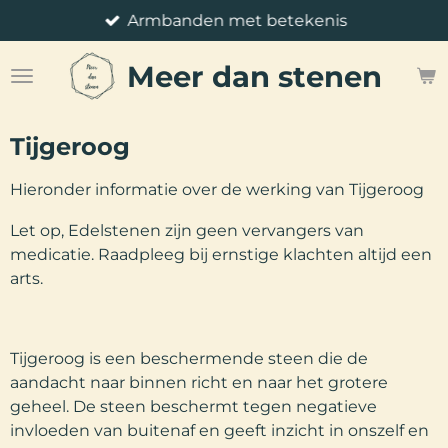
Armbanden met betekenis
Ga
direct
Meer
dan stenen
naar
de
hoofdinhoud
Tijgeroog
Hieronder informatie over de werking van Tijgeroog
Let op, Edelstenen zijn geen vervangers van
medicatie. Raadpleeg bij ernstige klachten altijd een
arts.
Tijgeroog is een beschermende steen die de
aandacht naar binnen richt en naar het grotere
geheel. De steen beschermt tegen negatieve
invloeden van buitenaf en geeft inzicht in onszelf en