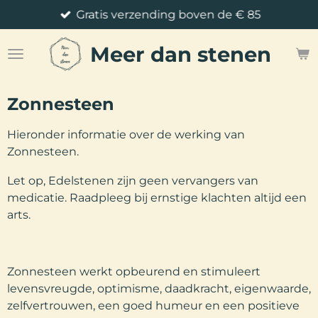
Gratis verzending boven de € 85
Ga
direct
Meer
dan stenen
naar
de
hoofdinhoud
Zonnesteen
Hieronder informatie over de werking van
Zonnesteen.
Let op, Edelstenen zijn geen vervangers van
medicatie. Raadpleeg bij ernstige klachten altijd een
arts.
Zonnesteen werkt opbeurend en stimuleert
levensvreugde, optimisme, daadkracht, eigenwaarde,
zelfvertrouwen, een goed humeur en een positieve