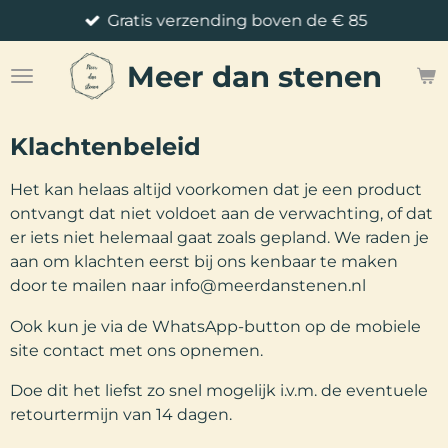
Gratis verzending boven de € 85
Ga
direct
Meer
dan stenen
naar
de
hoofdinhoud
Klachtenbeleid
Het kan helaas altijd voorkomen dat je een product
ontvangt dat niet voldoet aan de verwachting, of dat
er iets niet helemaal gaat zoals gepland. We raden je
aan om klachten eerst bij ons kenbaar te maken
door te mailen naar info@meerdanstenen.nl
Ook kun je via de WhatsApp-button op de mobiele
site contact met ons opnemen.
Doe dit het liefst zo snel mogelijk i.v.m. de eventuele
retourtermijn van 14 dagen.