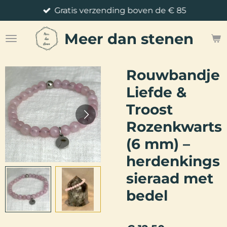
Gratis verzending boven de € 85
Ga
direct
Meer
dan stenen
naar
de
hoofdinhoud
Rouwbandje
Liefde &
Troost
Rozenkwarts
(6 mm) –
herdenkings
sieraad met
bedel