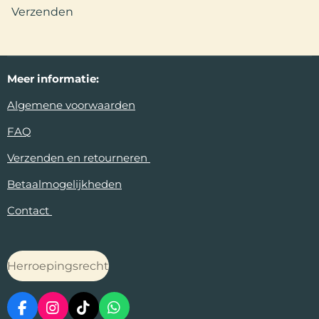
Verzenden
Meer
informatie:
Algemene voorwaarden
FAQ
Verzenden en retourneren
Betaalmogelijkheden
Contact
Herroepingsrecht
F
I
T
W