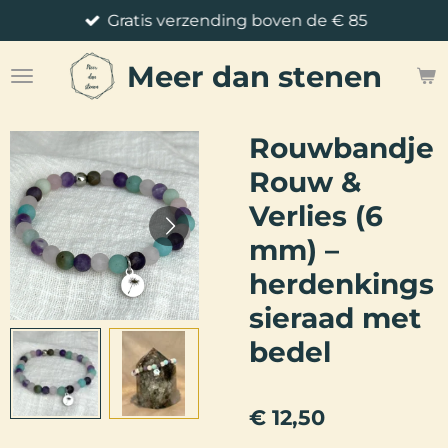
Gratis verzending boven de € 85
Ga
direct
Meer
dan stenen
naar
de
hoofdinhoud
Rouwbandje
Rouw &
Verlies (6
mm) –
herdenkings
sieraad met
bedel
€ 12,50