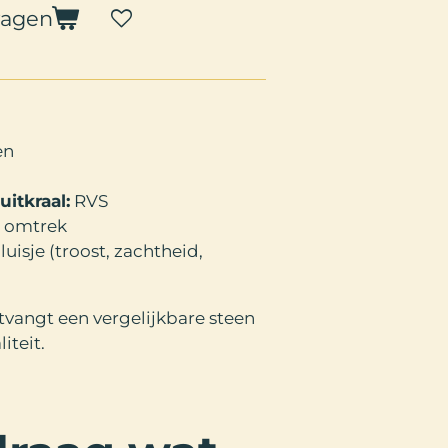
wagen
en
uitkraal:
RVS
m omtrek
uisje (troost, zachtheid,
ntvangt een vergelijkbare steen
iteit.