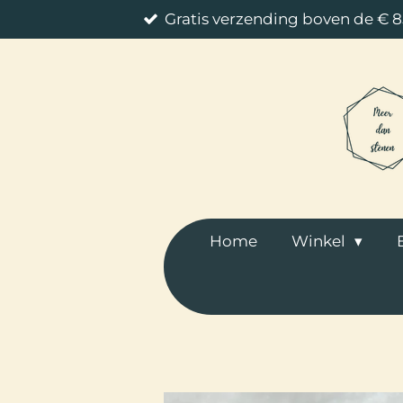
Gratis verzending boven de € 
Ga
direct
naar
de
hoofdinhoud
Home
Winkel