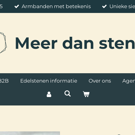
85
Armbanden met betekenis
Unieke si
Meer
dan ste
B2B
Edelstenen informatie
Over ons
Age