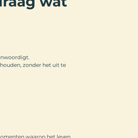
draag wat
enwoordigt.
t houden, zonder het uit te
 momenten waarop het leven