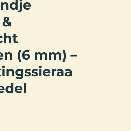
ndje
 &
cht
en (6 mm) –
ingssieraa
edel