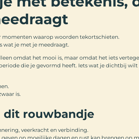
e met betekenis, 
meedraagt
or momenten waarop woorden tekortschieten.
es wat je met je meedraagt.
lleen omdat het mooi is, maar omdat het iets verteg
periode die je gevormd heeft. Iets wat je dichtbij wil
nen.
zwaar is.
 dit rouwbandje
nnering, veerkracht en verbinding.
kan geven op moeilijke dagen en rust kan brengen op