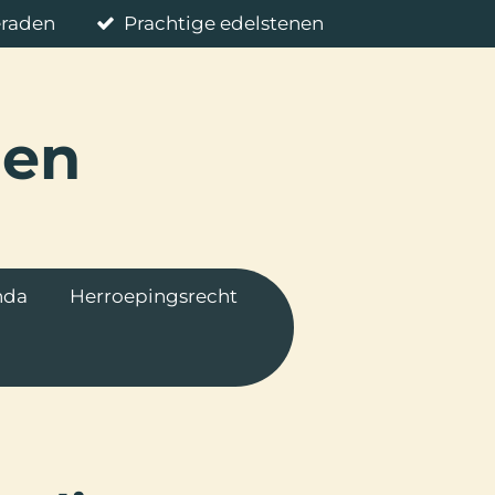
eraden
Prachtige edelstenen
nen
nda
Herroepingsrecht