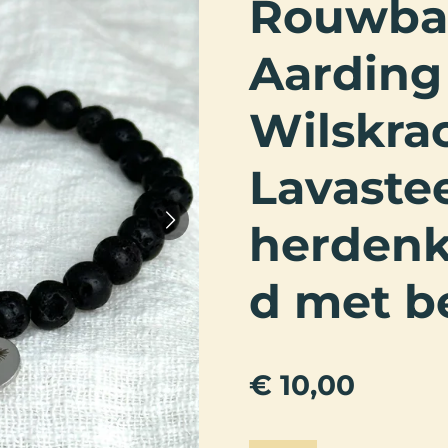
Rouwba
Aarding
Wilskra
Lavaste
herdenk
d met b
€ 10,00