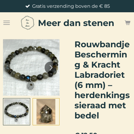
Gratis verzending boven de € 85
Ga
direct
Meer
dan stenen
naar
de
hoofdinhoud
Rouwbandje
Beschermin
g & Kracht
Labradoriet
(6 mm) –
herdenkings
sieraad met
bedel