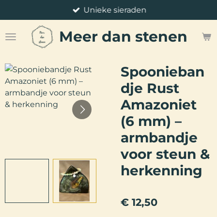
Unieke sieraden
Ga
direct
Meer
dan stenen
naar
de
hoofdinhoud
Spoonieban
dje Rust
Amazoniet
(6 mm) –
armbandje
voor steun &
herkenning
€ 12,50