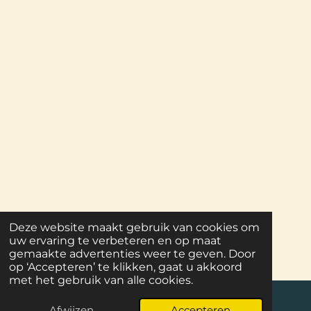
Deze website maakt gebruik van cookies om
uw ervaring te verbeteren en op maat
gemaakte advertenties weer te geven. Door
op ‘Accepteren’ te klikken, gaat u akkoord
met het gebruik van alle cookies.
Afwijzen
Accepteren