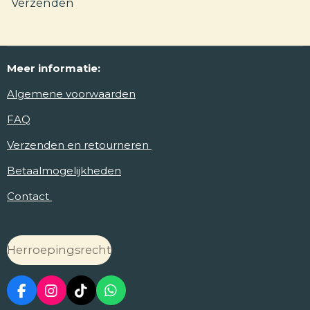
Verzenden
Meer
informatie:
Algemene voorwaarden
FAQ
Verzenden en retourneren
Betaalmogelijkheden
Contact
Herroepingsrecht
F
I
T
W
a
n
i
h