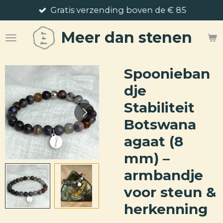
Gratis verzending boven de € 85
Ga
direct
Meer
dan stenen
naar
de
hoofdinhoud
Spoonieban
dje
Stabiliteit
Botswana
agaat (8
mm) –
armbandje
voor steun &
herkenning