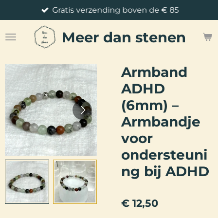
Gratis verzending boven de € 85
Ga
direct
Meer
dan stenen
naar
de
hoofdinhoud
Armband
ADHD
(6mm) –
Armbandje
voor
ondersteuni
ng bij ADHD
€ 12,50