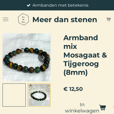
Armbanden met betekenis
Ga
direct
Meer
dan stenen
naar
de
hoofdinhoud
Armband
mix
Mosagaat &
Tijgeroog
(8mm)
€ 12,50
In
winkelwagen