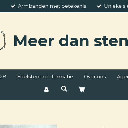
5
Armbanden met betekenis
Unieke s
Meer
dan ste
2B
Edelstenen informatie
Over ons
Age