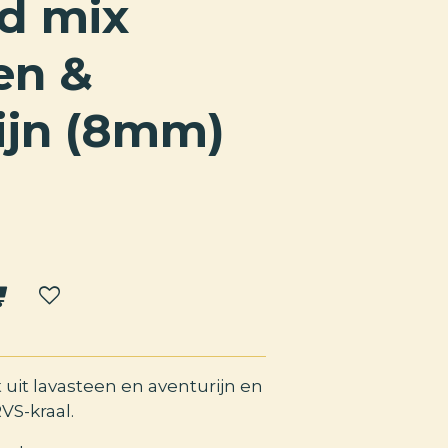
d mix
en &
ijn (8mm)
uit lavasteen en aventurijn en
VS-kraal.