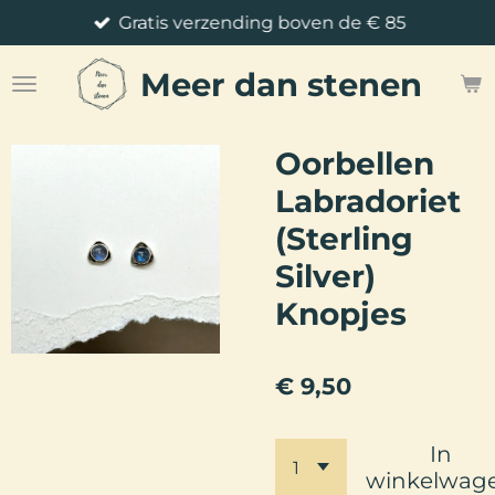
Gratis verzending boven de € 85
Ga
direct
Meer
dan stenen
naar
de
hoofdinhoud
Oorbellen
Labradoriet
(Sterling
Silver)
Knopjes
€ 9,50
In
winkelwag