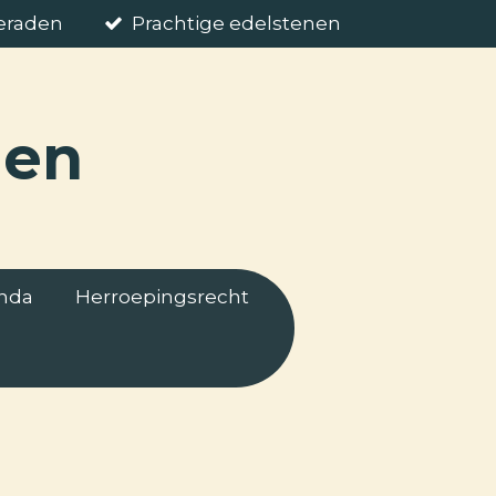
ieraden
Prachtige edelstenen
nen
nda
Herroepingsrecht