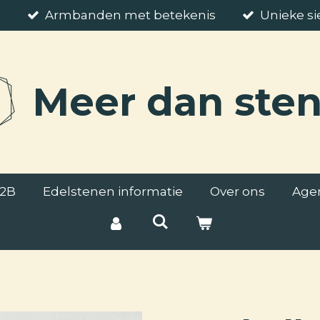
5
Armbanden met betekenis
Unieke s
Meer
dan ste
2B
Edelstenen informatie
Over ons
Age