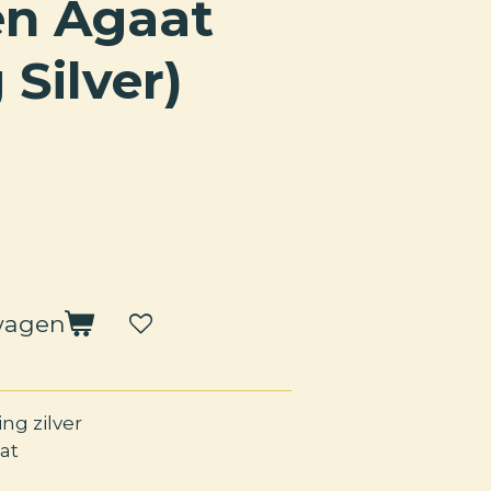
en Agaat
 Silver)
wagen
ing zilver
at