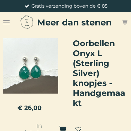
Gratis verzending boven de € 85
Ga
direct
Meer
dan stenen
naar
de
hoofdinhoud
Oorbellen
Onyx L
(Sterling
Silver)
knopjes -
Handgemaa
kt
€ 26,00
In