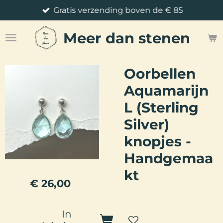
Gratis verzending boven de € 85
Ga
direct
Meer
dan stenen
naar
de
hoofdinhoud
Oorbellen
Aquamarijn
L (Sterling
Silver)
knopjes -
Handgemaa
kt
€ 26,00
In