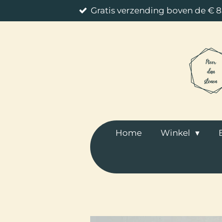
Gratis verzending boven de € 
Ga
direct
naar
de
hoofdinhoud
Home
Winkel