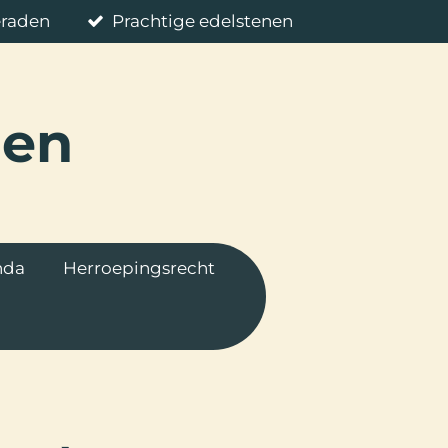
eraden
Prachtige edelstenen
nen
nda
Herroepingsrecht