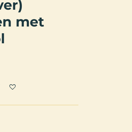
ver)
en met
l