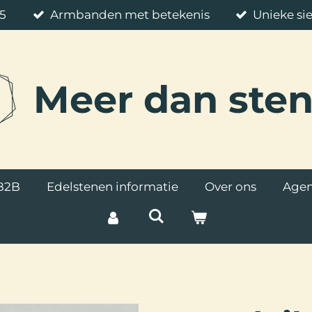
85
Armbanden met betekenis
Unieke si
Meer
dan ste
B2B
Edelstenen informatie
Over ons
Age