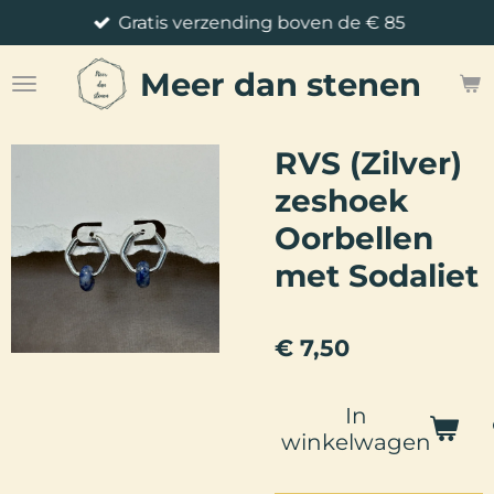
Gratis verzending boven de € 85
Ga
direct
Meer
dan stenen
naar
de
hoofdinhoud
RVS (Zilver)
zeshoek
Oorbellen
met Sodaliet
€ 7,50
In
winkelwagen