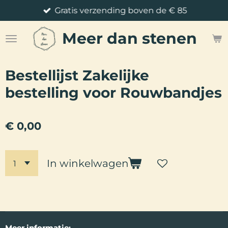
Gratis verzending boven de € 85
Ga
direct
Meer
dan stenen
naar
de
hoofdinhoud
Bestellijst Zakelijke
bestelling voor Rouwbandjes
€ 0,00
In winkelwagen
Meer
informatie: